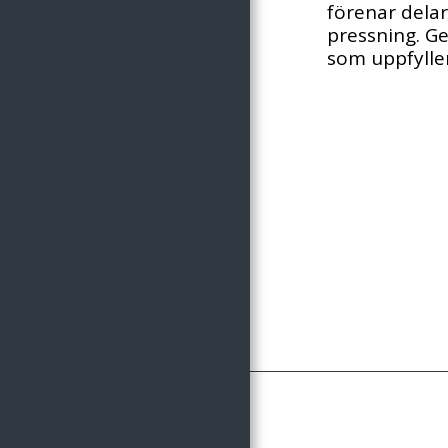
förenar dela
LEDIGA JOBB
pressning. G
som uppfyller
ADRESS
IN ENGLISH