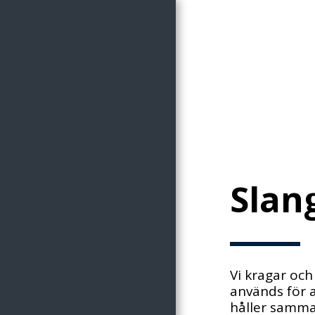
HEM
OM OSS
Slan
VÅRA TJÄNSTER
VÅRA KUNDER
KONTAKT
Vi kragar och
används för a
CERTIFIKAT,POLICYS &
håller samman
HÅLLBARHET